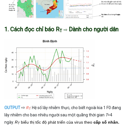
1. Cách đọc chỉ báo R
Dành cho người dân
⇨
T
⇨
OUTPUT
R
: Hệ số lây nhiễm thực, cho biết ngoài kia 1 F0 đang
T
lây nhiễm cho bao nhiêu người sau một quãng thời gian
T
=4
ngày.
R
biểu thị tốc độ phát triển của virus theo
cấp số nhân.
T