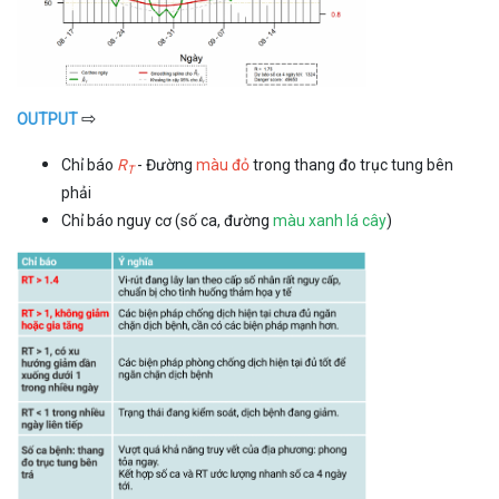
⇨
OUTPUT
Chỉ báo
R
- Đường
màu đỏ
trong thang đo trục tung bên
T
phải
Chỉ báo nguy cơ (số ca, đường
màu xanh lá cây
)