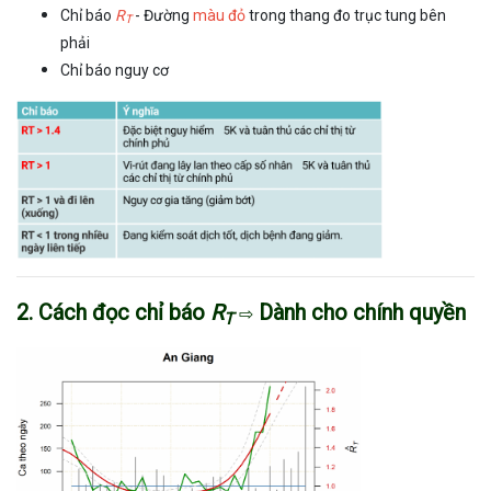
Chỉ báo
R
- Đường
màu đỏ
trong thang đo trục tung bên
T
phải
Chỉ báo nguy cơ
2. Cách đọc chỉ báo
R
Dành cho chính quyền
⇨
T