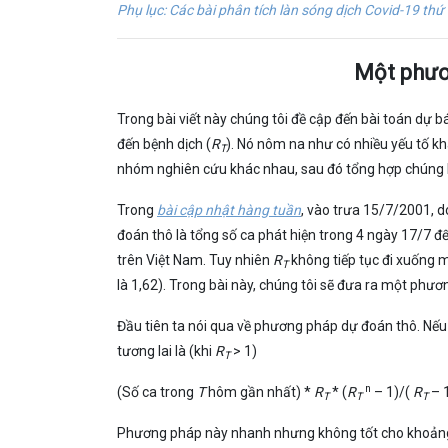
Phụ lục: Các bài phân tích làn sóng dịch Covid-19 thứ
Một phươ
Trong bài viết này chúng tôi đề cập đến bài toán dự b
đến bệnh dịch (
R
). Nó nôm na như có nhiều yếu tố k
T
nhóm nghiên cứu khác nhau, sau đó tổng hợp chúng 
Trong
bài cập nhật hàng tuần
, vào trưa 15/7/2001, 
đoán thô là tổng số ca phát hiện trong 4 ngày 17/7 đế
trên Việt Nam. Tuy nhiên
R
không tiếp tục đi xuống m
T
là 1,62). Trong bài này, chúng tôi sẽ đưa ra một ph
Đầu tiên ta nói qua về phương pháp dự đoán thô. Nế
tương lai là (khi
R
> 1)
T
n
(Số ca trong
T
hôm gần nhất) *
R
* (
R
– 1)/(
R
– 1
T
T
T
Phương pháp này nhanh nhưng không tốt cho khoảng 