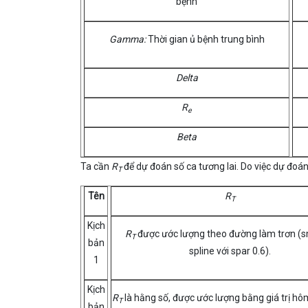
bệnh
Gamma:
Thời gian ủ bệnh trung bình
Delta
R
e
Beta
Ta cần
R
để dự đoán số ca tương lai. Do việc dự đoá
T
Tên
R
T
Kịch
R
được ước lượng theo đường làm trơn (
T
bản
spline với spar 0.6).
1
Kịch
R
là hằng số, được ước lượng bằng giá trị hô
T
bản