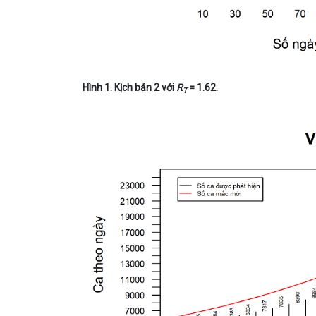
Hình 1. Kịch bản 2 với
R
= 1.62.
T