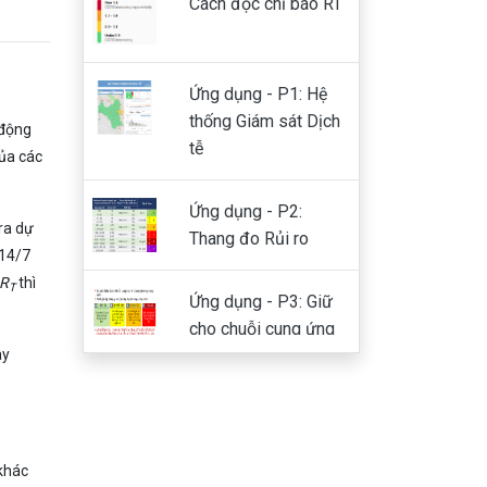
Cách đọc chỉ báo RT
Ứng dụng - P1: Hệ
thống Giám sát Dịch
 động
tễ
ủa các
Ứng dụng - P2:
ra dự
Thang đo Rủi ro
 14/7
R
thì
T
Ứng dụng - P3: Giữ
cho chuỗi cung ứng
ày
không bị đứt gãy
Đề xuất ứng dụng -
P4
 khác