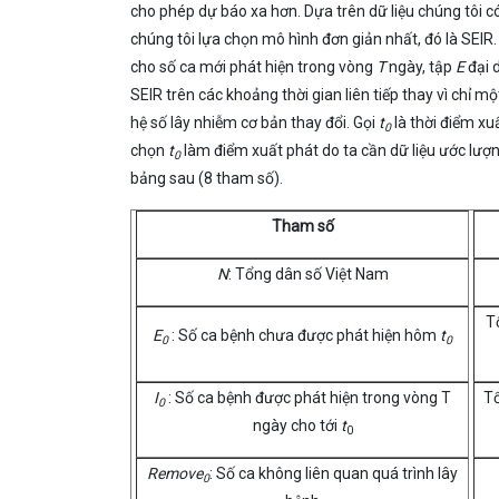
cho phép dự báo xa hơn. Dựa trên dữ liệu chúng tôi có
chúng tôi lựa chọn mô hình đơn giản nhất, đó là SEIR
cho số ca mới phát hiện trong vòng
T
ngày, tập
E
đại 
SEIR trên các khoảng thời gian liên tiếp thay vì chỉ 
hệ số lây nhiễm cơ bản thay đổi. Gọi
t
là thời điểm x
0
chọn
t
làm điểm xuất phát do ta cần dữ liệu ước lượ
0
bảng sau (8 tham số).
Tham số
N
: Tổng dân số Việt Nam
T
E
: Số ca bệnh chưa được phát hiện hôm
t
0
0
I
: Số ca bệnh được phát hiện trong vòng T
Tổ
0
ngày cho tới
t
0
Remove
: Số ca không liên quan quá trình lây
0