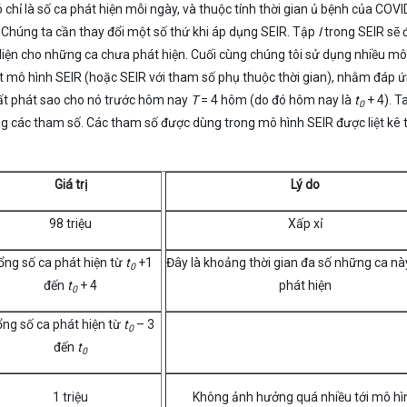
 chỉ là số ca phát hiện mỗi ngày, và thuộc tính thời gian ủ bệnh của COVI
. Chúng ta cần thay đổi một số thứ khi áp dụng SEIR. Tập
I
trong SEIR sẽ đ
diện cho những ca chưa phát hiện. Cuối cùng chúng tôi sử dụng nhiều mô
một mô hình SEIR (hoặc SEIR với tham số phụ thuộc thời gian), nhằm đáp ứ
uất phát sao cho nó trước hôm nay
T
= 4 hôm (do đó hôm nay là
t
+ 4). T
0
ng các tham số. Các tham số được dùng trong mô hình SEIR được liệt kê 
Giá trị
Lý do
98 triệu
Xấp xỉ
ổng số ca phát hiện từ
t
+1
Đây là khoảng thời gian đa số những ca n
0
đến
t
+ 4
phát hiện
0
ng số ca phát hiện từ
t
– 3
0
đến
t
0
1 triệu
Không ảnh hưởng quá nhiều tới mô hì