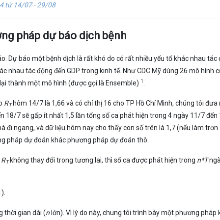
 4 từ 14/07 - 29/08
ng pháp dự báo dịch bệnh
áo. Dự báo một bệnh dịch là rất khó do có rất nhiều yếu tố khác nhau tác
hác nhau tác động đến GDP trong kinh tế. Như CDC Mỹ dùng 26 mô hình c
1
lại thành một mô hình (được gọi là Ensemble)
.
do
R
hôm 14/7 là 1,66 và có chỉ thị 16 cho TP Hồ Chí Minh, chúng tôi đưa 
T
n 18/7 sẽ gấp ít nhất 1,5 lần tổng số ca phát hiện trong 4 ngày 11/7 đến
à đi ngang, và dữ liệu hôm nay cho thấy con số trên là 1,7 (nếu làm trơn
ương pháp dự đoán khác phương pháp dự đoán thô.
u
R
không thay đổi trong tương lai, thì số ca được phát hiện trong
n*T
ng
T
).
thời gian dài (
n
lớn). Vì lý do này, chung tôi trình bày một phương pháp