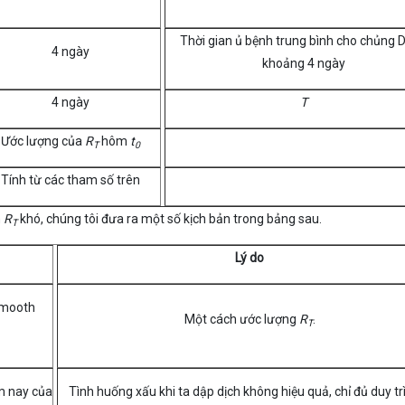
Thời gian ủ bệnh trung bình cho chủng D
4 ngày
khoảng 4 ngày
4 ngày
T
Ước lượng của
R
hôm
t
T
0
Tính từ các tham số trên
n
R
khó, chúng tôi đưa ra một số kịch bản trong bảng sau.
T
Lý do
smooth
Một cách ước lượng
R
.
T
m nay của
Tình huống xấu khi ta dập dịch không hiệu quả, chỉ đủ duy trì