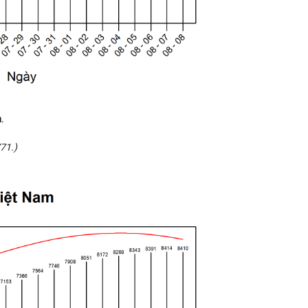
.
771.)