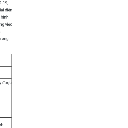
D-19,
Đề xuất ứng dụng -
ại diện
P5
 hình
ng việc
Giải pháp đăng ký và
a
quản lý xét nghiệm
trong
Giải pháp hộ chiếu
vaccine
Các báo cáo chuyên
ày được
môn
Bàn thêm về Mô hình
Bend the Curve
Phương pháp đánh
nh