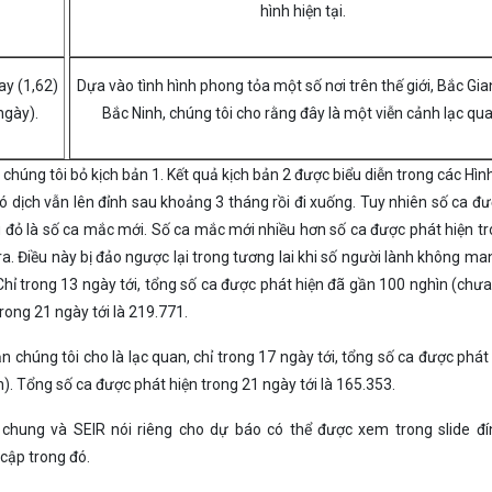
hình hiện tại.
ay (1,62)
Dựa vào tình hình phong tỏa một số nơi trên thế giới, Bắc Gia
ngày).
Bắc Ninh, chúng tôi cho rằng đây là một viễn cảnh lạc qua
húng tôi bỏ kịch bản 1. Kết quả kịch bản 2 được biểu diễn trong các Hình
đó dịch vẫn lên đỉnh sau khoảng 3 tháng rồi đi xuống. Tuy nhiên số ca đ
u đỏ là số ca mắc mới. Số ca mắc mới nhiều hơn số ca được phát hiện tr
a. Điều này bị đảo ngược lại trong tương lai khi số người lành không m
 Chỉ trong 13 ngày tới, tổng số ca được phát hiện đã gần 100 nghìn (chưa
rong 21 ngày tới là 219.771.
ản chúng tôi cho là lạc quan, chỉ trong 17 ngày tới, tổng số ca được phát
). Tổng số ca được phát hiện trong 21 ngày tới là 165.353.
 chung và SEIR nói riêng cho dự báo có thể được xem trong slide đ
 cập trong đó.