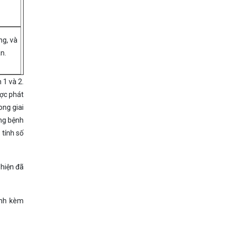
ng, và
n.
 1 và 2.
ược phát
ong giai
ang bệnh
 tính số
 hiện đã
ính kèm