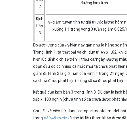
đường làm trơn.
2
Kịch
R
giảm tuyến tính từ giá trị ước lượng hôm n
T
bản
xuống 1.1 trong vòng 3 tuần (giảm 0,025/
3
Do ước lượng của
R
hiện nay gần như là hằng số nên c
T
Trong Hình 1, ta thất bại và chỉ duy trì
R
ở 1,62, khi 
T
hiện lúc đỉnh dịch sẽ trên 1 triệu ca/ngày. Đường mà
đoạn đầu do có nhiều ca mắc mới ta chưa phát hiện r
giảm đi. Hình 2 là giới hạn của Hình 1 trong 21 ngày.
ca chưa được phát hiện). Tổng số ca được phát hiện t
Kết quả của kịch bản 3 trong Hình 3. Dù đây là kịch b
xấp xỉ 100 nghìn (chưa tính số ca chưa được phát hiện
Chi tiết về việc sử dụng compartmental model nói
trong
bài viết trước
và các tài liệu tham khảo được đề