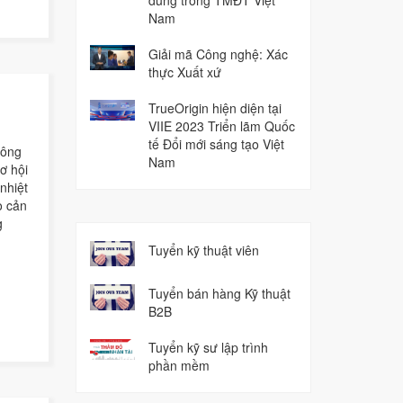
dùng trong TMĐT Việt
Nam
Giải mã Công nghệ: Xác
thực Xuất xứ
TrueOrigin hiện diện tại
VIIE 2023 Triển lãm Quốc
tế Đổi mới sáng tạo Việt
công
Nam
ơ hội
 nhiệt
o cản
g
Tuyển kỹ thuật viên
Tuyển bán hàng Kỹ thuật
B2B
Tuyển kỹ sư lập trình
phần mềm