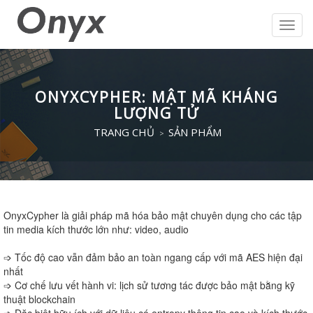
Toggl
navig
ONYXCYPHER: MẬT MÃ KHÁNG
LƯỢNG TỬ
TRANG CHỦ
SẢN PHẨM
OnyxCypher là giải pháp mã hóa bảo mật chuyên dụng cho các tập
tin media kích thước lớn như: video, audio
➩ Tốc độ cao vẫn đảm bảo an toàn ngang cấp với mã AES hiện đại
nhất
➩ Cơ chế lưu vết hành vi: lịch sử tương tác được bảo mật bằng kỹ
thuật blockchain