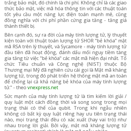
trắng bảo mật, đó chính là chi phí. Không chỉ là các giao
thức bảo mật, việc mã hóa thông tin với các thuật toán
tốt yêu cầu một năng lực điện toán mạnh mẽ, cũng
đồng nghĩa với chi phí phần cứng gia tăng - tăng giá
thành thiết bị.
Bên cạnh đó, sự ra đời của máy tính lượng tử, lý thuyết
kiện toàn với thuật toán lượng tử SHOR "bẻ khóa" mật
mã RSA trên lý thuyết, và Sycamore - máy tính lượng tử
đầu tiên đã hoạt động, đánh dấu mối nguy tiềm tàng
gia tăng từ việc "bẻ khóa" các mật mã hiện đại nhất. Tổ
chức Tiêu chuẩn và Công nghệ (NIST) thuộc Bộ
Thương mại Mỹ đã nghiên cứu cái gọi là Mật mã kháng
lượng tử, trong đó phát triển hệ thống mật mã an toàn
để chống lại cả khả năng bẻ khóa của máy tính lượng
tử." - theo
vnexpress.net
Sức mạnh của máy tính lượng tử là tìm kiếm lời giải /
quy luật một cách đồng thời và song song trong mọi
trạng thái có thể của qubit. Trong khi ngẫu nhiên
không có bất kỳ quy luật riêng hay ưu tiên trạng thái
nào, mọi trạng thái đều có xác xuất (hay vai trò) như
nhau trong lời giải. Bởi vậy, mật mã kháng lượng tử