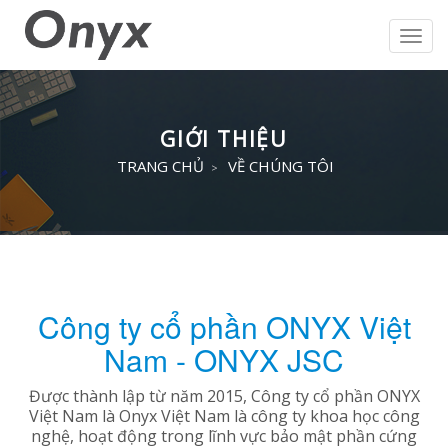
Toggl
navig
GIỚI THIỆU
TRANG CHỦ
VỀ CHÚNG TÔI
Công ty cổ phần ONYX Việt
Nam - ONYX JSC
Được thành lập từ năm 2015, Công ty cổ phần ONYX
Việt Nam là Onyx Việt Nam là công ty khoa học công
nghệ, hoạt động trong lĩnh vực bảo mật phần cứng