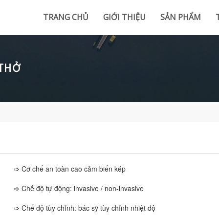
TRANG CHỦ
GIỚI THIỆU
SẢN PHẨM
 THỞ
➩ Cơ chế an toàn cao cảm biến kép
➩ Chế độ tự động: invasive / non-invasive
➩ Chế độ tùy chỉnh: bác sỹ tùy chỉnh nhiệt độ