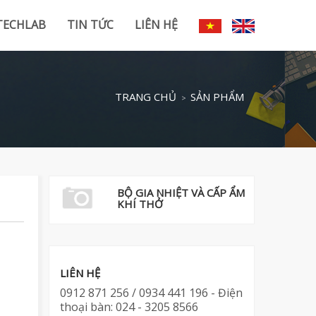
TECHLAB
TIN TỨC
LIÊN HỆ
TRANG CHỦ
SẢN PHẨM
BỘ GIA NHIỆT VÀ CẤP ẨM
KHÍ THỞ
LIÊN HỆ
0912 871 256 / 0934 441 196 - Điện
thoại bàn: 024 - 3205 8566