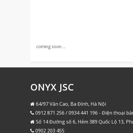
coming soon ...
ONYX JSC
64/97 Văn Cao, Ba Đình, Hà Nội
0912 871 256 / 0934 441 196 - Điện thoại bà
Số 14 Đường số 6, Hẻm 389 Quốc Lộ 13, Ph
0902 203 455