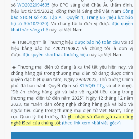
số
WO2022094635
(do EPO sáng chế Châu Âu thẩm định,
hiệu lực từ 5/5/2022), đồng thời là Sáng chế Việt Nam
Công
báo SHCN số 405 Tập A - Quyển 1, Trang 66 (hiệu lực bảo
hộ từ 30/10/2020).
Và chúng tôi là đơn vị được
độc quyền
khai thác sáng chế
này tại Việt Nam.
◈ TrueOrigin™ là Thương hiệu
được bảo hộ toàn cầu
với số
hiệu bằng bảo hộ
4202119087
; Và chúng tôi là đơn vị
được
độc quyền khai thác thương hiệu
này tại Việt Nam.
◈ Thương mại điện tử đang là xu thế tất yếu hiện nay, và
chống hàng giả trong thương mại điện tử đang được chính
quyền đặc biệt quan tâm, Ngày 29/3/2023, Thủ tướng Chính
phủ đã ban hành Quyết định số
319/QĐ-TTg
và phê duyệt
“Đề án chống hàng giả và bảo vệ người tiêu dùng trong
thương mại điện tử đến năm 2025”. Ngày 12 tháng 12 năm
2023, tại "Diễn đàn công nghệ chống hàng giả và bảo vệ
người tiêu dùng trong thương mại điện tử Việt Nam”, Tổng
cục Quản lý thị trường đã
ghi nhận và đánh giá cao công
nghệ iSeal của chúng tôi
;
(theo link xem
<bài viết gốc>
)