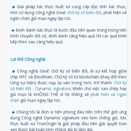
◈ Giải pháp Xác thực Xuất xứ cung cấp đặc tính Xác thực,
nhờ sử dụng công nghệ iSeal:
chữ ký số biến đổi
, phát hiện và
ngăn chặn giả mạo ngay lập tức.
◈ Định danh Xác thực là bước đầu tiên quan trọng trong tiến
trình chuyển đổi số, định danh càng hiệu quả thì các quá trình
tiếp theo sau càng hiệu quả.
Lợi thế Công nghệ:
◈ Công nghệ iSeal: chữ ký số biến đổi, là sự kết hợp giữa
chip NFC và Blockhain. Chữ ký số từ blockchain (thay đổi theo
từng sự kiện) được nạp lại vào trong tem, trở thành
Chữ ký
số biến đổi - Dynamic signature
; khiến cho việc sao chép hay
giả mạo là KHÔNG THỂ vì hệ thống sẽ
phát hiện và ngăn
chặn
giả mạo ngay lập tức.
◈ Chúng tôi là đơn vị tiên phong đầu tiên trên thế giới ứng
dụng Công nghệ Dynamic signature vào tem chống giả. Xác
thực Xuất xứ TrueOrigin là giải pháp đầu tiên giải quyết trọn
vẹn được bài toán tem chống giả bị làm giả.