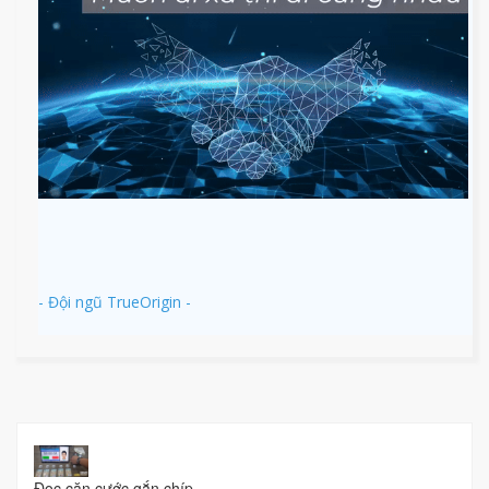
- Đội ngũ TrueOrigin -
Đọc căn cước gắn chíp