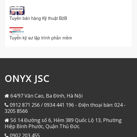
Tuyển bán hàng Kỹ thuật B2B
Tuyển kỹ sư lập trình phần mềm
ONYX JSC
64/97 Văn Cao, Ba Đình, Hà Nội
0912 871 256 / 0934 441 196 - Điện thoại bàn: 024 -
3205 8566
Số 14 Đường số 6, Hẻm 389 Quốc Lộ 13, Phường
Hiệp Bình Phước, Quận Thủ Đức.
0902 203 455