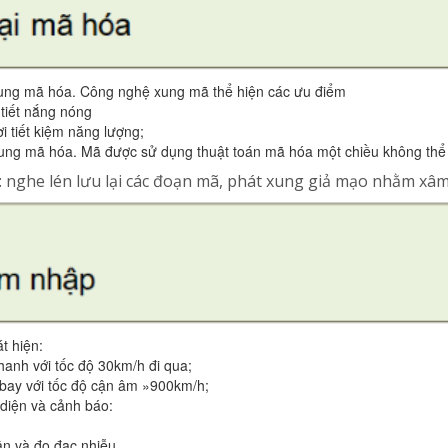
ung mã hóa. Công nghệ xung mã thể hiện các ưu điểm
 tiết nắng nóng
 tiết kiệm năng lượng;
xung mã hóa. Mã được sử dụng thuật toán mã hóa một chiều không thể
p: nghe lén lưu lại các đoạn mã, phát xung giả mạo nhằm xâm
t hiện:
anh với tốc độ 30km/h đi qua;
 bay với tốc độ cận âm »900km/h;
diện và cảnh báo:
ận và đo đạc nhiễu.