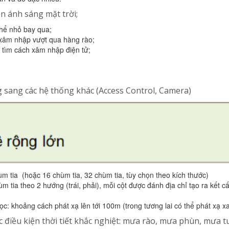
nền ánh sáng mặt trời;
thể nhỏ bay qua;
 xâm nhập vượt qua hàng rào;
 tìm cách xâm nhập điện tử;
g sang các hệ thống khác (Access Control, Camera)
m tia (hoặc 16 chùm tia, 32 chùm tia, tùy chọn theo kích thước)
m tia theo 2 hướng (trái, phải), mỗi cột được đánh địa chỉ tạo ra kết c
c: khoảng cách phát xạ lên tới 100m (trong tương lai có thể phát xạ x
c điều kiện thời tiết khắc nghiệt: mưa rào, mưa phùn, mưa 