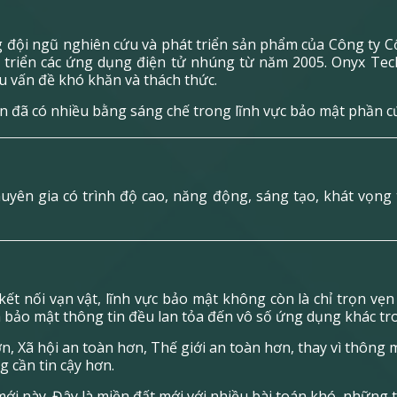
g đội ngũ nghiên cứu và phát triển sản phẩm của Công ty 
 triển các ứng dụng điện tử nhúng từ năm 2005. Onyx Te
u vấn đề khó khăn và thách thức.
n đã có nhiều bằng sáng chế trong lĩnh vực bảo mật phần c
yên gia có trình độ cao, năng động, sáng tạo, khát vọng
kết nối vạn vật, lĩnh vực bảo mật không còn là chỉ trọn 
à bảo mật thông tin đều lan tỏa đến vô số ứng dụng khác tr
, Xã hội an toàn hơn, Thế giới an toàn hơn, thay vì thông
 cần tin cậy hơn.
ới này. Đây là miền đất mới với nhiều bài toán khó, những 