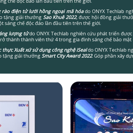
g chế độc đáo lần đầu tiên trên thế giới.
 rào điện tử lưới hồng ngoại mã hóa
do ONYX Techlab ngh
o tặng giải thưởng
Sao Khuê 2022
, được hội đồng giải thư
t sáng chế độc đáo lần đầu tiên trên thế giới.
áng lượng tử
do ONYX Techlab nghiên cứu phát triển đượ
trở thành thành viên thứ 4 trong gia đình sáng chế bảo mật
ác thực Xuất xứ sử dụng công nghệ iSeal
do ONYX Techlab ng
o tặng giải thưởng
Smart City Award 2022
. Góp phần xây d