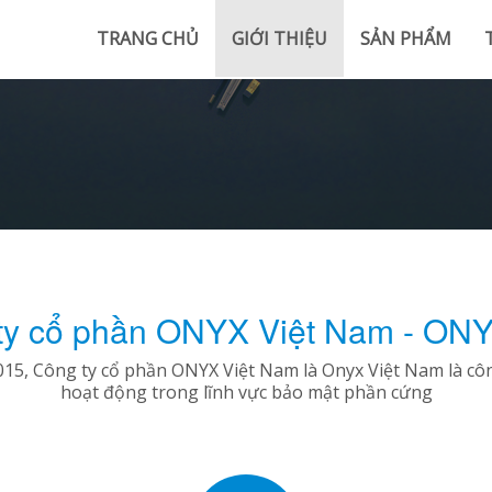
TRANG CHỦ
GIỚI THIỆU
SẢN PHẨM
ty cổ phần ONYX Việt Nam - ON
15, Công ty cổ phần ONYX Việt Nam là Onyx Việt Nam là cô
hoạt động trong lĩnh vực bảo mật phần cứng