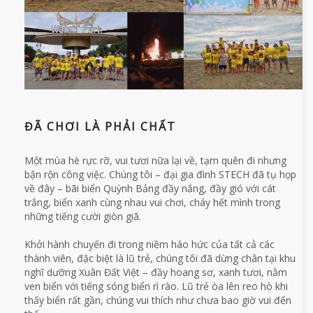
ĐÃ CHƠI LÀ PHẢI CHẤT
Một mùa hè rực rỡ, vui tươi nữa lại về, tạm quên đi nhưng
bận rộn công việc. Chúng tôi – đại gia đình STECH đã tụ họp
về đây – bãi biển Quỳnh Bảng đầy nắng, đầy gió với cát
trắng, biển xanh cùng nhau vui chơi, cháy hết mình trong
những tiếng cười giòn giã.
Khởi hành chuyến đi trong niềm háo hức của tất cả các
thành viên, đặc biệt là lũ trẻ, chúng tôi đã dừng chân tại khu
nghĩ dưỡng Xuân Đất Việt – đầy hoang sơ, xanh tươi, nằm
ven biển với tiếng sóng biển rì rào. Lũ trẻ òa lên reo hò khi
thấy biển rất gần, chúng vui thích như chưa bao giờ vui đến