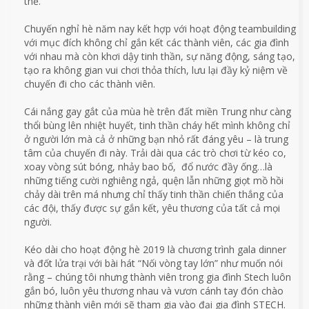
thế.
Chuyến nghỉ hè năm nay kết hợp với hoạt động teambuilding
với mục đích không chỉ gắn kết các thành viên, các gia đình
với nhau mà còn khơi dậy tinh thần, sự năng động, sáng tạo,
tạo ra không gian vui chơi thỏa thích, lưu lại đầy kỷ niệm về
chuyến đi cho các thành viên.
Cái nắng gay gắt của mùa hè trên đất miền Trung như càng
thổi bùng lên nhiệt huyết, tinh thần cháy hết mình không chỉ
ở người lớn mà cả ở những bạn nhỏ rất đáng yêu – là trung
tâm của chuyến đi này. Trải dài qua các trò chơi từ kéo co,
xoay vòng sút bóng, nhảy bao bố, đổ nước đầy ống…là
những tiếng cười nghiêng ngả, quện lẫn những giọt mồ hồi
chảy dài trên má nhưng chỉ thấy tinh thần chiến thắng của
các đội, thấy được sự gắn kết, yêu thương của tất cả mọi
người.
Kéo dài cho hoạt động hè 2019 là chương trình gala dinner
và đốt lửa trại với bài hát “Nối vòng tay lớn” như muốn nói
rằng – chúng tôi nhưng thành viên trong gia đình Stech luôn
gắn bó, luôn yêu thương nhau và vươn cánh tay đón chào
những thành viên mới sẽ tham gia vào đại gia đình STECH.