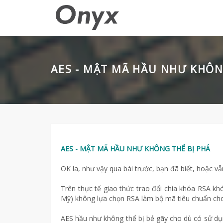
AES - MẬT MÃ HẦU NHƯ KHÔN
AES - MẬT MÃ HẦU NHƯ KHÔNG THỂ BỊ PHÁ
OK la, như vậy qua bài trước, bạn đã biết, hoặc vẫ
Trên thực tế giao thức trao đổi chìa khóa RSA kh
Mỹ) không lựa chọn RSA làm bộ mã tiêu chuẩn cho 
AES hầu như không thể bị bẻ gãy cho dù có sử dụn