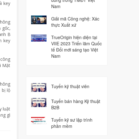
dùng trong TMĐT Việt
i key
Nam
Giải mã Công nghệ: Xác
thông
thực Xuất xứ
 gốc,
hành B
TrueOrigin hiện diện tại
m key
VIIE 2023 Triển lãm Quốc
tế Đổi mới sáng tạo Việt
Nam
n công
i Mặt
không
Tuyển kỹ thuật viên
bị lộ
Tuyển bán hàng Kỹ thuật
B2B
 luật
ụng gì
Tuyển kỹ sư lập trình
phần mềm