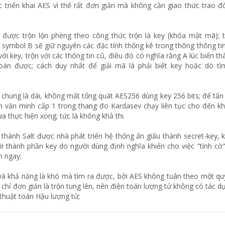
 triển khai AES vì thế rất đơn giản mà không cần giao thức trao đổ
 được trộn lộn phèng theo công thức trộn là key (khóa mật mã); 
symbol B sẽ giữ nguyên các đặc tính thống kê trong thông thông tin
 key, trộn với các thông tin cũ, điều đó có nghĩa rằng A lúc biến t
án được; cách duy nhất để giải mã là phải biết key hoặc dò tì
ói chung là dài, không mất tổng quát AES256 dùng key 256 bits; để tấ
n văn minh cấp 1 trong thang đo Kardasev chạy liên tục cho đến kh
a thực hiện xong; tức là không khả thi.
 thành Salt được nhà phát triển hệ thống ẩn giấu thành secret-key, 
 thành phần key do người dùng định nghĩa khiến cho việc "tình cờ" 
n ngay;
và khả năng là khó mà tìm ra được, bởi AES không tuân theo một quy
hỉ đơn giản là trộn tung lên, nên điện toán lượng tử không có tác d
thuật toán Hậu lượng tử;