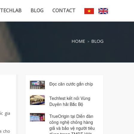
TECHLAB
BLOG
CONTACT
HOME
BLOG
Đọc căn cước gắn chíp
Techfest kết nối Vùng
Duyên hải Bắc Bộ
c gia
TrueOrigin tại Diễn đàn
công nghệ chống hàng
giả và bảo vệ người tiêu
a cho