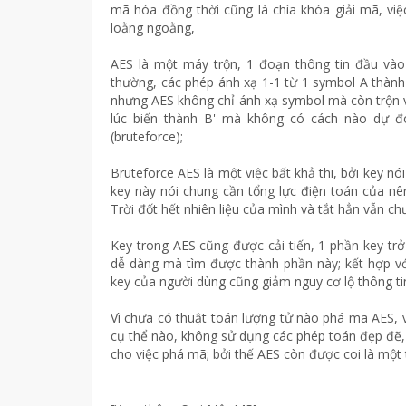
mã hóa đồng thời cũng là chìa khóa giải mã, việc
loằng ngoằng,
AES là một máy trộn, 1 đoạn thông tin đầu vào
thường, các phép ánh xạ 1-1 từ 1 symbol A thành 
nhưng AES không chỉ ánh xạ symbol mà còn trộn với
lúc biến thành B' mà không có cách nào dự đo
(bruteforce);
Bruteforce AES là một việc bất khả thi, bởi key n
key này nói chung cần tổng lực điện toán của nê
Trời đốt hết nhiên liệu của mình và tắt hẳn vẫn chư
Key trong AES cũng được cải tiến, 1 phần key trở
dễ dàng mà tìm được thành phần này; kết hợp với
key của người dùng cũng giảm nguy cơ lộ thông ti
Vì chưa có thuật toán lượng tử nào phá mã AES, 
cụ thể nào, không sử dụng các phép toán đẹp đẽ, c
cho việc phá mã; bởi thế AES còn được coi là một 